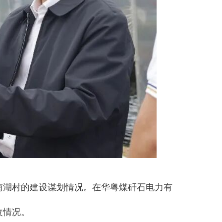
南湖村的建设谋划情况。在华粤煤矸石电力有
改情况。