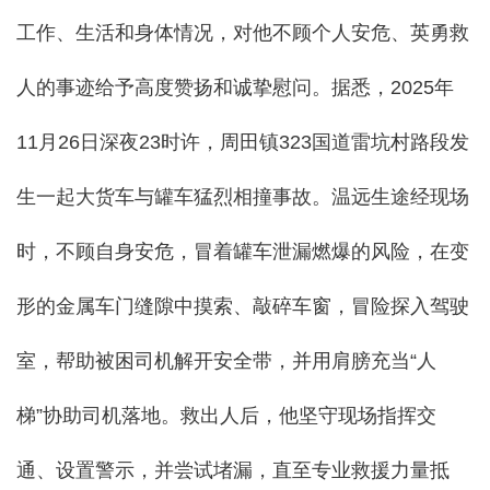
工作、生活和身体情况，对他不顾个人安危、英勇救
人的事迹给予高度赞扬和诚挚慰问。据悉，2025年
11月26日深夜23时许，周田镇323国道雷坑村路段发
生一起大货车与罐车猛烈相撞事故。温远生途经现场
时，不顾自身安危，冒着罐车泄漏燃爆的风险，在变
形的金属车门缝隙中摸索、敲碎车窗，冒险探入驾驶
室，帮助被困司机解开安全带，并用肩膀充当“人
梯”协助司机落地。救出人后，他坚守现场指挥交
通、设置警示，并尝试堵漏，直至专业救援力量抵