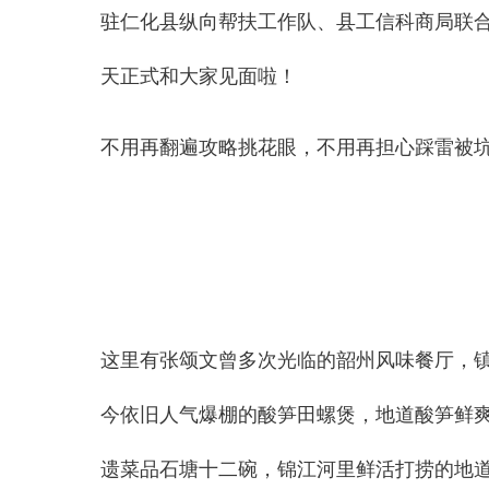
驻仁化县纵向帮扶工作队、
县工信科商局
联
天正式和大家见面啦！
不用再翻遍攻略挑花眼，不用再担心踩雷被
这里有张颂文曾多次光临的韶州风味餐厅，
今依旧人气爆棚的
酸笋田螺煲
，地道酸笋鲜
遗菜品
石塘十二碗
，锦江河里鲜活打捞的地