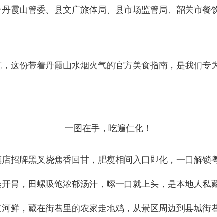
合丹霞山管委、县文广旅体局、县市场监管局、韶关市餐
坑，这份带着丹霞山水烟火气的官方美食指南，是我们专
一图在手，吃遍仁化
！
镇店招牌黑叉烧焦香回甘，肥瘦相间入口即化，一口解锁
爽开胃，田螺吸饱浓郁汤汁，嗦一口就上头，是本地人私
道河鲜，藏在街巷里的农家走地鸡，从景区周边到县城街