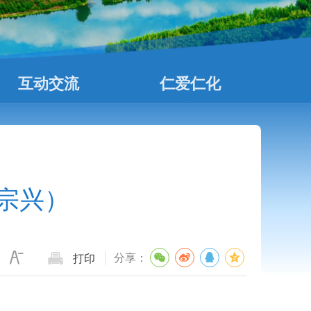
互动交流
仁爱仁化
宗兴）
分享：
打印