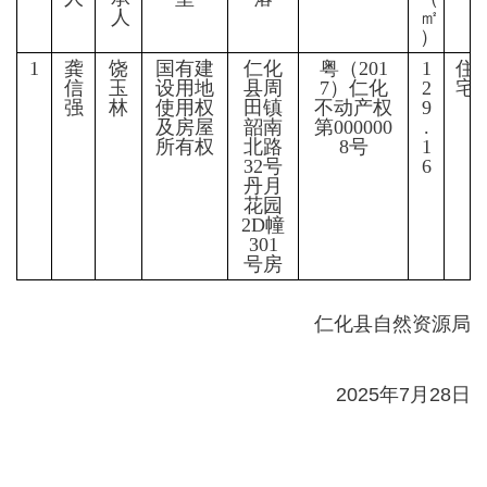
人
㎡
）
1
龚
饶
国有建
仁化
粤（201
1
住
信
玉
设用地
县周
7）仁化
2
宅
强
林
使用权
田镇
不动产权
9
及房屋
韶南
第000000
.
所有权
北路
8号
1
32号
6
丹月
花园
2D幢
301
号房
仁化县自然资源局
2025年7月28日