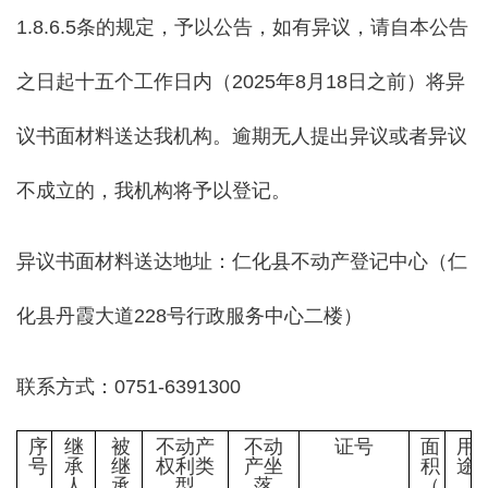
1.8.6.5条的规定，予以公告，如有异议，请自本公告
之日起十五个工作日内（2025年8月18日之前）将异
议书面材料送达我机构。逾期无人提出异议或者异议
不成立的，我机构将予以登记。
异议书面材料送达地址：仁化县不动产登记中心（仁
化县丹霞大道228号行政服务中心二楼）
联系方式：0751-6391300
序
继
被
不动产
不动
证号
面
用
号
承
继
权利类
产坐
积
途
人
承
型
落
（